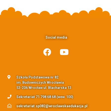
Social media
Szkoła Podstawowa nr 82
im. Budowniczych Wrocławia
53-206 Wrocław ul. Blacharska 13
Sekretariat 71 798 68 68 (wew. 100)
sekretariat.sp082@wroclawskaedukacja.pl