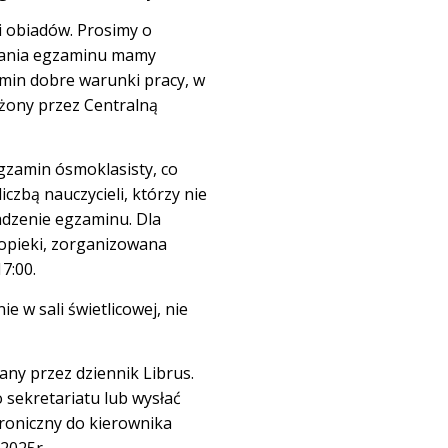
i obiadów. Prosimy o
rwania egzaminu mamy
min dobre warunki pracy, w
ożony przez Centralną
gzamin ósmoklasisty, co
iczbą nauczycieli, którzy nie
dzenie egzaminu. Dla
opieki, zorganizowana
7:00.
e w sali świetlicowej, nie
any przez dziennik Librus.
 sekretariatu lub wysłać
troniczny do kierownika