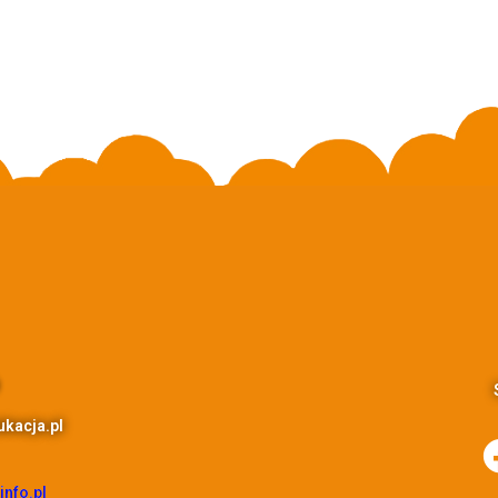
kacja.pl
info.pl