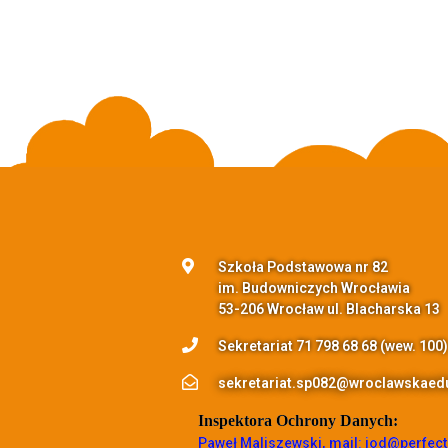
Szkoła Podstawowa nr 82
im. Budowniczych Wrocławia
53-206 Wrocław ul. Blacharska 13
Sekretariat 71 798 68 68 (wew. 100)
sekretariat.sp082@wroclawskaedu
Inspektora Ochrony Danych:
Paweł Maliszewski, mail: iod@perfect